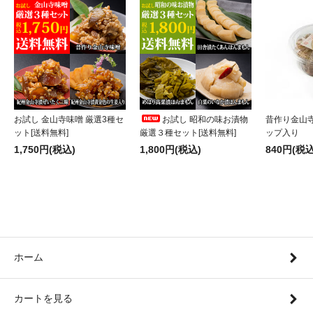
お試し 金山寺味噌 厳選3種セ
お試し 昭和の味お漬物
昔作り金山寺
ット[送料無料]
厳選３種セット[送料無料]
ップ入り
1,750円(税込)
1,800円(税込)
840円(税込
ホーム
カートを見る