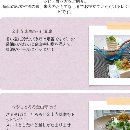
シピ・食べ方をご紹介。
毎日の献立や酒の肴、来客のおもてなしまでお役立ていただけるレシ
ピです。
金山寺味噌のっけ豆腐
暑い夏に冷たい冷奴は定番ですが、お
醤油のかわりに金山寺味噌を添えて。
冷酒やビールにピッタリ！
冷やしとろろ金山寺そば
ざるそばに、とろろと金山寺味噌をト
ッピング！
スルリとしたのど越しがたまりませ
ん。