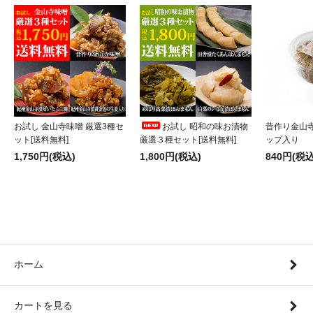
お試し 金山寺味噌 厳選3種セ
お試し 昭和の味お漬物
昔作り金山寺
ット[送料無料]
厳選３種セット[送料無料]
ップ入り
1,750円(税込)
1,800円(税込)
840円(税込
ホーム
カートを見る