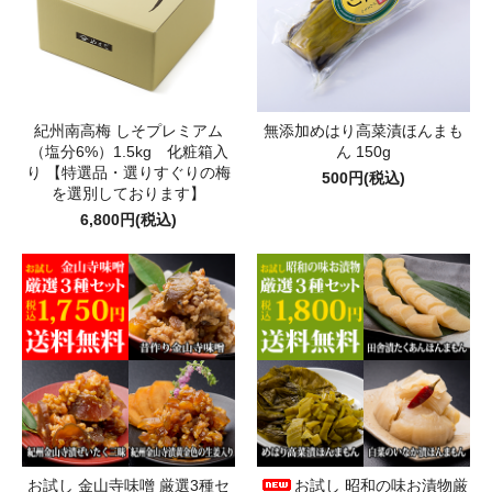
紀州南高梅 しそプレミアム
無添加めはり高菜漬ほんまも
（塩分6%）1.5kg 化粧箱入
ん 150g
り 【特選品・選りすぐりの梅
500円(税込)
を選別しております】
6,800円(税込)
お試し 金山寺味噌 厳選3種セ
お試し 昭和の味お漬物厳