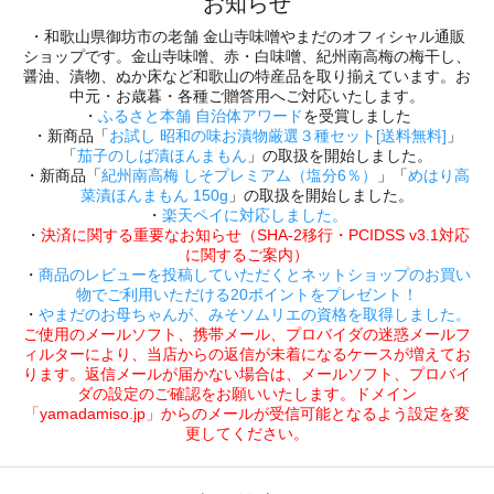
お知らせ
・和歌山県御坊市の老舗 金山寺味噌やまだのオフィシャル通販
ショップです。金山寺味噌、赤・白味噌、紀州南高梅の梅干し、
醤油、漬物、ぬか床など和歌山の特産品を取り揃えています。お
中元・お歳暮・各種ご贈答用へご対応いたします。
・
ふるさと本舗 自治体アワード
を受賞しました
・新商品「
お試し 昭和の味お漬物厳選３種セット[送料無料]
」
「
茄子のしば漬ほんまもん
」の取扱を開始しました。
・新商品「
紀州南高梅 しそプレミアム（塩分6％）
」「
めはり高
菜漬ほんまもん 150g
」の取扱を開始しました。
・
楽天ペイに対応しました。
・
決済に関する重要なお知らせ（SHA-2移行・PCIDSS v3.1対応
に関するご案内）
・
商品のレビューを投稿していただくとネットショップのお買い
物でご利用いただける20ポイントをプレゼント！
・
やまだのお母ちゃんが、みそソムリエの資格を取得しました。
ご使用のメールソフト、携帯メール、プロバイダの迷惑メールフ
ィルターにより、当店からの返信が未着になるケースが増えてお
ります。返信メールが届かない場合は、メールソフト、プロバイ
ダの設定のご確認をお願いいたします。ドメイン
「yamadamiso.jp」からのメールが受信可能となるよう設定を変
更してください。