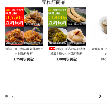
売れ筋商品
お試し 金山寺味噌 厳選3種セ
お試し 昭和の味お漬物
昔作り金山寺
ット[送料無料]
厳選３種セット[送料無料]
ッ
1,750円(税込)
1,800円(税込)
84
ホーム