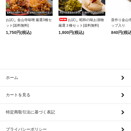
お試し 金山寺味噌 厳選3種セ
お試し 昭和の味お漬物
昔作り金山寺
ット[送料無料]
厳選３種セット[送料無料]
ップ入り
1,750円(税込)
1,800円(税込)
840円(税込
ホーム
カートを見る
特定商取引法に基づく表記
プライバシーポリシー