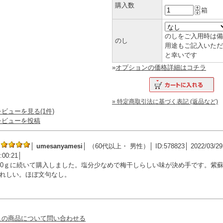
購入数
箱
のしをご入用時は備
のし
用途もご記入いただ
と幸いです
»
オプションの価格詳細はコチラ
» 特定商取引法に基づく表記 (返品など)
レビューを見る(1件)
レビューを投稿
│
umesanyamesi
│
（60代以上・ 男性）
│
ID:578823
│
2022/03/29
:00:21
│
00ｇに続いて購入しました。塩分少なめで梅干しらしい味が決め手です。紫
れしい。ほぼ文句なし。
この商品について問い合わせる