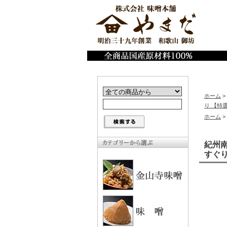
ホーム
>
り 【特
ホーム
>
紀州南
すぐ