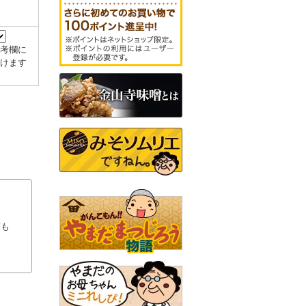
考欄に
けます
蘇も