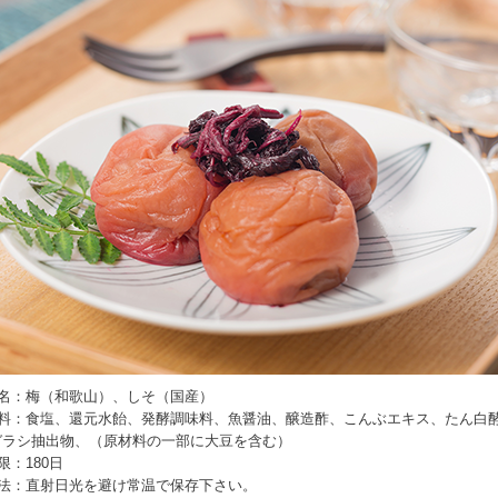
料名：梅（和歌山）、しそ（国産）
材料：食塩、還元水飴、発酵調味料、魚醤油、醸造酢、こんぶエキス、たん白
ガラシ抽出物、（原材料の一部に大豆を含む）
限：180日
方法：直射日光を避け常温で保存下さい。