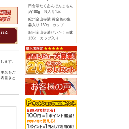
田舎漬たくあんほんまもん
約180g 袋入り1本
紀州金山寺漬 黄金色の生
姜入り 130g カップ
紀州金山寺漬ぜいたく三昧
130g カップ入り
たします。
り主名をご
へ表書きと