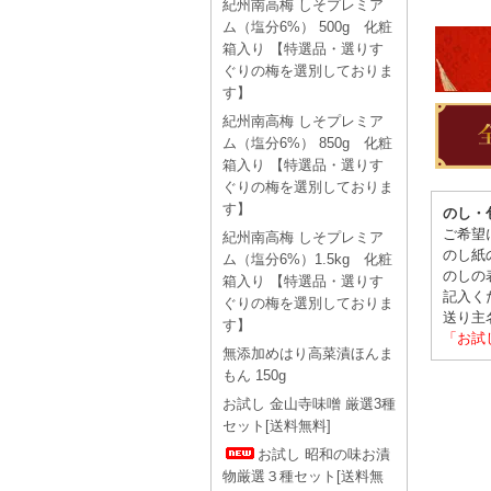
紀州南高梅 しそプレミア
ム（塩分6%） 500g 化粧
箱入り 【特選品・選りす
ぐりの梅を選別しておりま
す】
紀州南高梅 しそプレミア
ム（塩分6%） 850g 化粧
箱入り 【特選品・選りす
ぐりの梅を選別しておりま
す】
のし・
ご希望
紀州南高梅 しそプレミア
のし紙
ム（塩分6%）1.5kg 化粧
のしの
箱入り 【特選品・選りす
記入く
ぐりの梅を選別しておりま
送り主
す】
「お試
無添加めはり高菜漬ほんま
もん 150g
お試し 金山寺味噌 厳選3種
セット[送料無料]
お試し 昭和の味お漬
物厳選３種セット[送料無