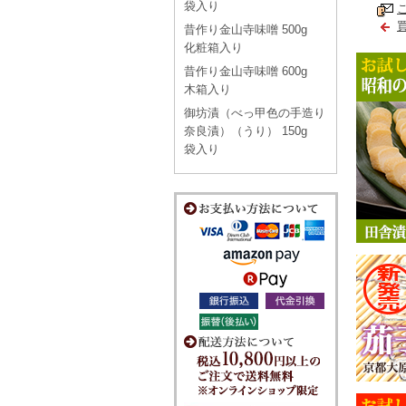
袋入り
昔作り金山寺味噌 500g
化粧箱入り
昔作り金山寺味噌 600g
木箱入り
御坊漬（べっ甲色の手造り
奈良漬）（うり） 150g
袋入り