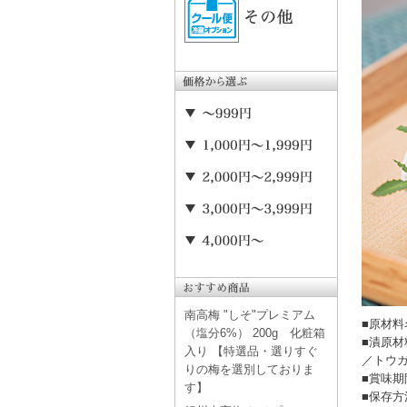
南高梅 "しそ"プレミアム
■原材
（塩分6%） 200g 化粧箱
■漬原
入り 【特選品・選りすぐ
／トウ
りの梅を選別しておりま
■賞味期
す】
■保存