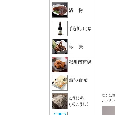
塩分は
おさえ