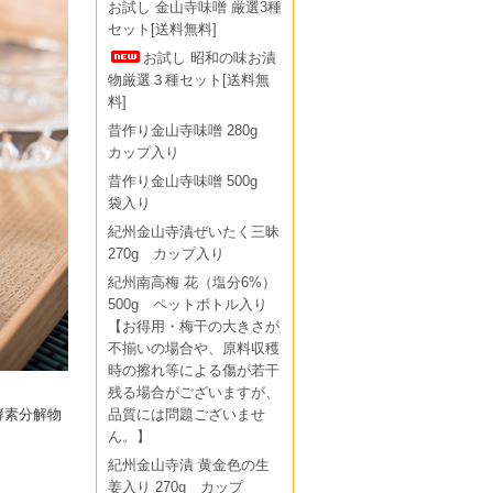
お試し 金山寺味噌 厳選3種
セット[送料無料]
お試し 昭和の味お漬
物厳選３種セット[送料無
料]
昔作り金山寺味噌 280g
カップ入り
昔作り金山寺味噌 500g
袋入り
紀州金山寺漬ぜいたく三昧
270g カップ入り
紀州南高梅 花（塩分6%）
500g ペットボトル入り
【お得用・梅干の大きさが
不揃いの場合や、原料収穫
時の擦れ等による傷が若干
残る場合がございますが、
酵素分解物
品質には問題ございませ
ん。】
紀州金山寺漬 黄金色の生
姜入り 270g カップ