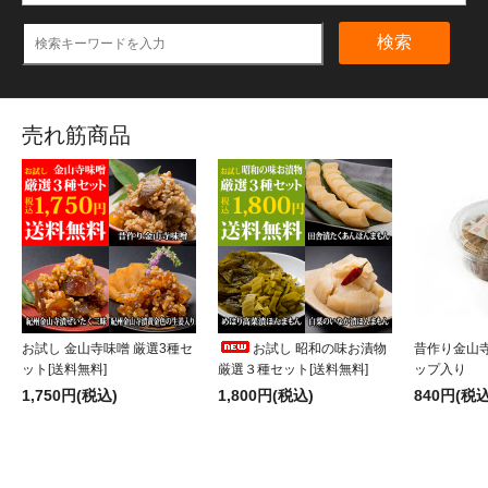
検索
売れ筋商品
お試し 金山寺味噌 厳選3種セ
お試し 昭和の味お漬物
昔作り金山寺
ット[送料無料]
厳選３種セット[送料無料]
ップ入り
1,750円(税込)
1,800円(税込)
840円(税込